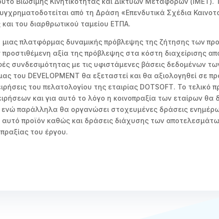
τούτο Βιώσιμης Κινητικότητας και Δικτύων Μεταφορών (ΙΜΕΤ). 
υγχρηματοδοτείται από τη Δράση «Επενδυτικά Σχέδια Καινοτο
 και του διαρθρωτικού ταμείου ΕΤΠΑ.
η μιας πλατφόρμας δυναμικής πρόβλεψης της ζήτησης των προ
 προστιθέμενη αξία της πρόβλεψης στα κόστη διαχείρισης α
ές συνδεσιμότητας με τις υφιστάμενες βάσεις δεδομένων των
ας του DEVELOPMENT θα εξεταστεί και θα αξιολογηθεί σε πρ
ιρήσεις του πελατολογίου της εταιρίας DOTSOFT. Το τελικό π
ειρήσεων και για αυτό το λόγο η κοινοπραξία των εταίρων θα 
ς ενώ παράλληλα θα οργανώσει στοχευμένες δράσεις ενημέρ
ο αυτό προϊόν καθώς και δράσεις διάχυσης των αποτελεσμάτ
οπραξίας του έργου.