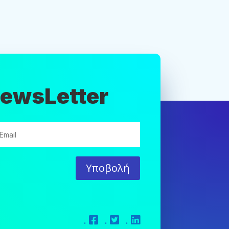
ewsLetter
Υποβολή
.
.
.