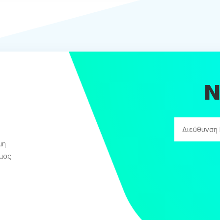
N
μη
 μας